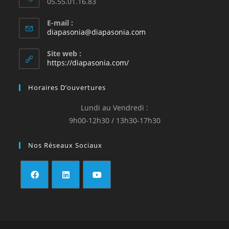
05.55.01.16.83
E-mail :
S’ouvre
diapasonia@diapasonia.com
dans
votre
Site web :
application
https://diapasonia.com/
Horaires D’ouvertures
Lundi au Vendredi :
9h00-12h30 / 13h30-17h30
Nos Réseaux Sociaux
S’ouvre
S’ouvre
S’ouvre
dans
dans
dans
un
un
un