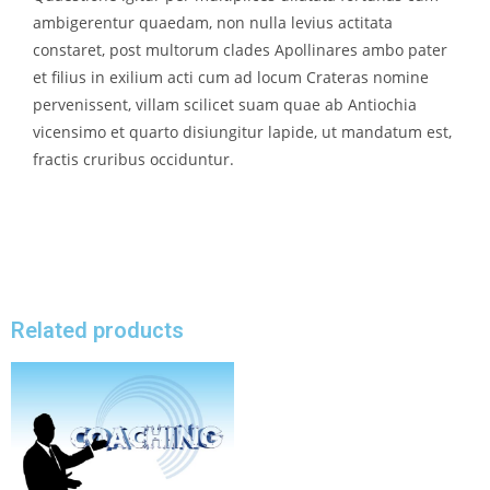
ambigerentur quaedam, non nulla levius actitata
constaret, post multorum clades Apollinares ambo pater
et filius in exilium acti cum ad locum Crateras nomine
pervenissent, villam scilicet suam quae ab Antiochia
vicensimo et quarto disiungitur lapide, ut mandatum est,
fractis cruribus occiduntur.
Related products